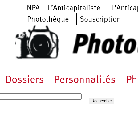
Aller au contenu principal
NPA – L’Anticapitaliste
L’Antica
Photothèque
Souscription
Dossiers
Personnalités
Ph