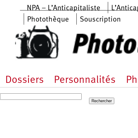
Aller au contenu principal
NPA – L’Anticapitaliste
L’Antica
Photothèque
Souscription
Dossiers
Personnalités
Ph