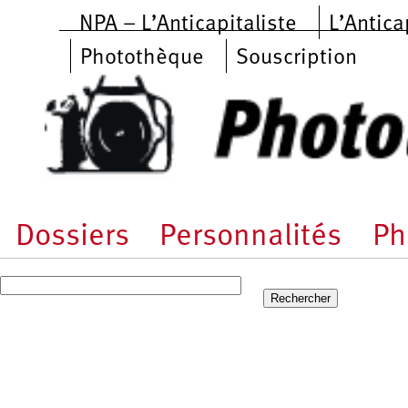
Aller au contenu principal
NPA – L’Anticapitaliste
L’Antica
Photothèque
Souscription
Dossiers
Personnalités
Ph