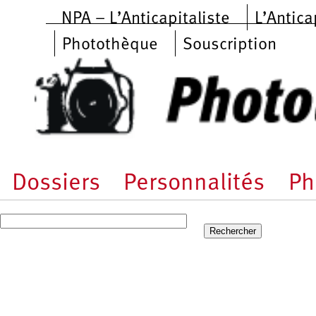
Aller au contenu principal
NPA – L’Anticapitaliste
L’Antica
Photothèque
Souscription
Dossiers
Personnalités
Ph