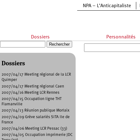
Aller au contenu principal
NPA – L’Anticapitaliste
Dossiers
Personnalités
Recherche
Formulaire de recherche
Dossiers
2007/04/17 Meeting régional de la LCR
Quimper
2007/04/17 Meeting régional Caen
2007/04/16 Meeting LCR Rennes
2007/04/15 Occupation ligne THT
Flamanville
2007/04/13 Réunion publique Morlaix
2007/04/09 Grève salariés SITA Ile de
France
2007/04/06 Meeting LCR Pessac (33)
2007/04/05 Occupation imprimerie JDC