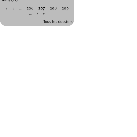
Torcy (77)
«
‹
…
206
207
208
209
Pages
…
›
»
Tous les dossiers