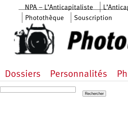
Aller au contenu principal
NPA – L’Anticapitaliste
L’Antica
Photothèque
Souscription
Dossiers
Personnalités
Ph