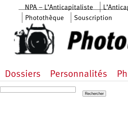
Aller au contenu principal
NPA – L’Anticapitaliste
L’Antica
Photothèque
Souscription
Dossiers
Personnalités
Ph