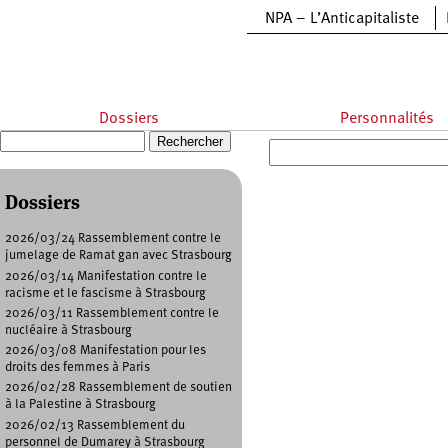
Aller au contenu principal
NPA – L’Anticapitaliste
Dossiers
Personnalités
Recherche
Formulaire de recherche
Dossiers
2026/03/24 Rassemblement contre le
jumelage de Ramat gan avec Strasbourg
2026/03/14 Manifestation contre le
racisme et le fascisme à Strasbourg
2026/03/11 Rassemblement contre le
nucléaire à Strasbourg
2026/03/08 Manifestation pour les
droits des femmes à Paris
2026/02/28 Rassemblement de soutien
à la Palestine à Strasbourg
2026/02/13 Rassemblement du
personnel de Dumarey à Strasbourg