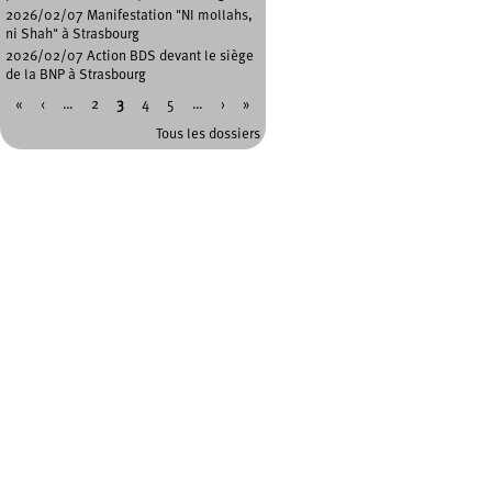
2026/02/07 Manifestation "NI mollahs,
ni Shah" à Strasbourg
2026/02/07 Action BDS devant le siège
de la BNP à Strasbourg
«
‹
…
2
3
4
5
…
›
»
Pages
Tous les dossiers