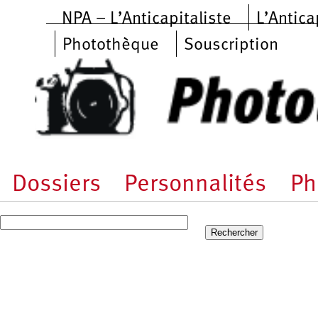
Aller au contenu principal
NPA – L’Anticapitaliste
L’Antica
Photothèque
Souscription
Dossiers
Personnalités
Ph