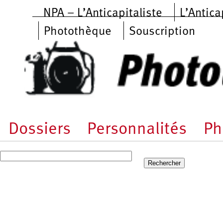
Aller au contenu principal
NPA – L’Anticapitaliste
L’Antica
Photothèque
Souscription
Dossiers
Personnalités
Ph