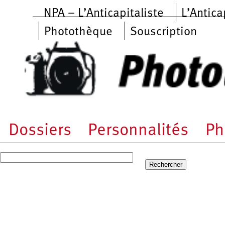
Aller au contenu principal
NPA – L’Anticapitaliste
L’Antica
Photothèque
Souscription
Dossiers
Personnalités
Ph