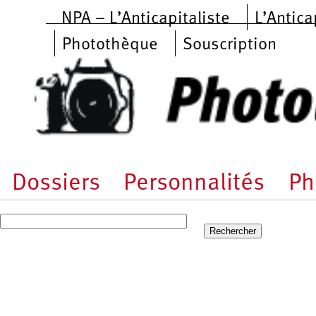
Aller au contenu principal
NPA – L’Anticapitaliste
L’Antica
Photothèque
Souscription
Dossiers
Personnalités
Ph