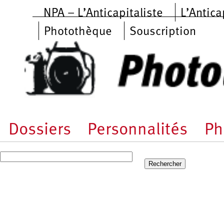
Aller au contenu principal
NPA – L’Anticapitaliste
L’Antica
Photothèque
Souscription
Dossiers
Personnalités
Ph