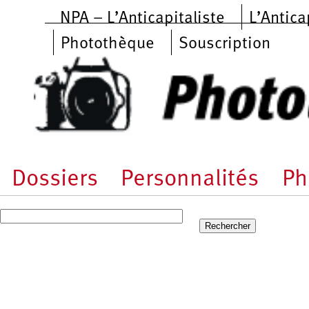
Aller au contenu principal
NPA – L’Anticapitaliste
L’Antica
Photothèque
Souscription
Dossiers
Personnalités
Ph