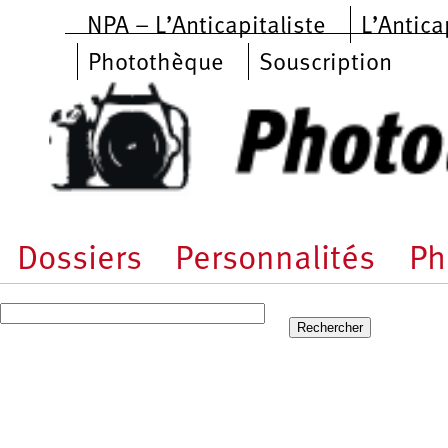
Aller au contenu principal
NPA – L’Anticapitaliste
L’Antica
Photothèque
Souscription
Dossiers
Personnalités
Ph