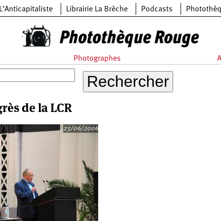
L’Anticapitaliste
Librairie La Brèche
Podcasts
Photothè
Photographes
A
rès de la LCR
23/06/2006