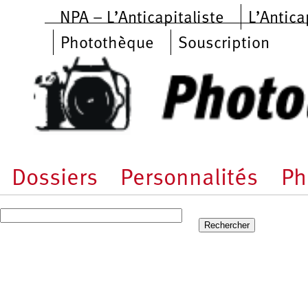
Aller au contenu principal
NPA – L’Anticapitaliste
L’Antica
Photothèque
Souscription
Dossiers
Personnalités
Ph