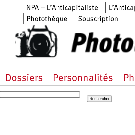
Aller au contenu principal
NPA – L’Anticapitaliste
L’Antica
Photothèque
Souscription
Dossiers
Personnalités
Ph