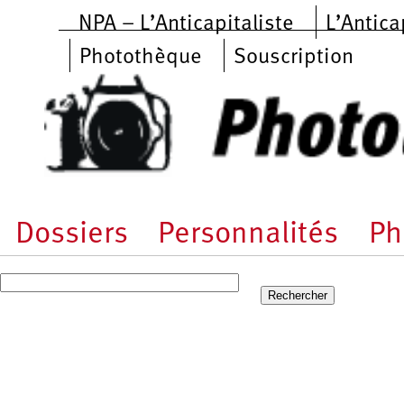
Aller au contenu principal
NPA – L’Anticapitaliste
L’Antica
Photothèque
Souscription
Dossiers
Personnalités
Ph