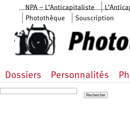
Aller au contenu principal
NPA – L’Anticapitaliste
L’Antica
Photothèque
Souscription
Dossiers
Personnalités
Ph