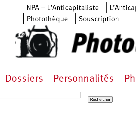
Aller au contenu principal
NPA – L’Anticapitaliste
L’Antica
Photothèque
Souscription
Dossiers
Personnalités
Ph