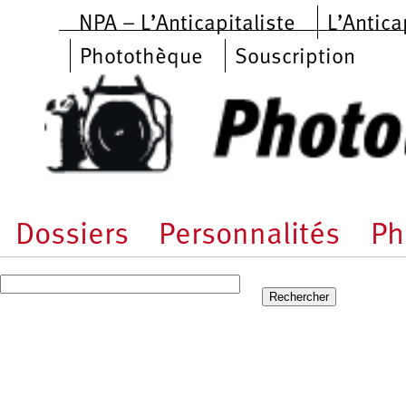
Aller au contenu principal
NPA – L’Anticapitaliste
L’Antica
Photothèque
Souscription
Dossiers
Personnalités
Ph