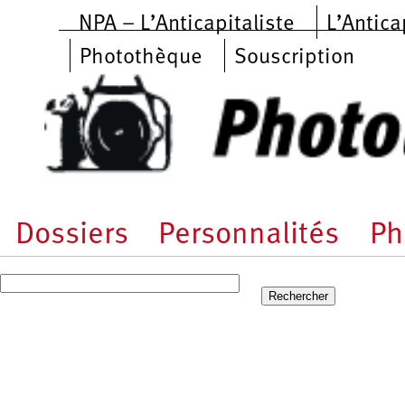
Aller au contenu principal
NPA – L’Anticapitaliste
L’Antica
Photothèque
Souscription
Dossiers
Personnalités
Ph