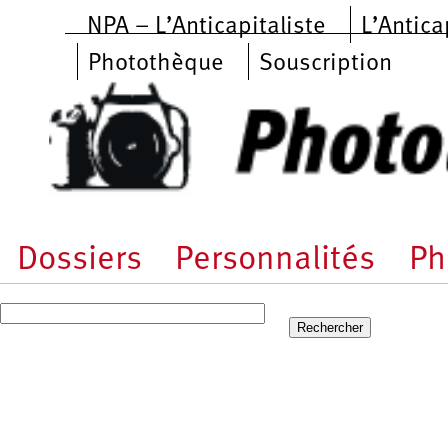
Aller au contenu principal
NPA – L’Anticapitaliste
L’Antica
Photothèque
Souscription
Dossiers
Personnalités
Ph