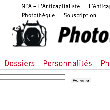
Aller au contenu principal
NPA – L’Anticapitaliste
L’Antica
Photothèque
Souscription
Dossiers
Personnalités
Ph