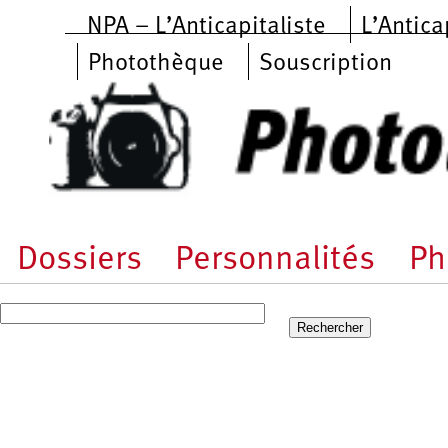
Aller au contenu principal
NPA – L’Anticapitaliste
L’Antica
Photothèque
Souscription
Dossiers
Personnalités
Ph