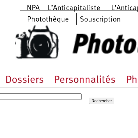
Aller au contenu principal
NPA – L’Anticapitaliste
L’Antica
Photothèque
Souscription
Dossiers
Personnalités
Ph