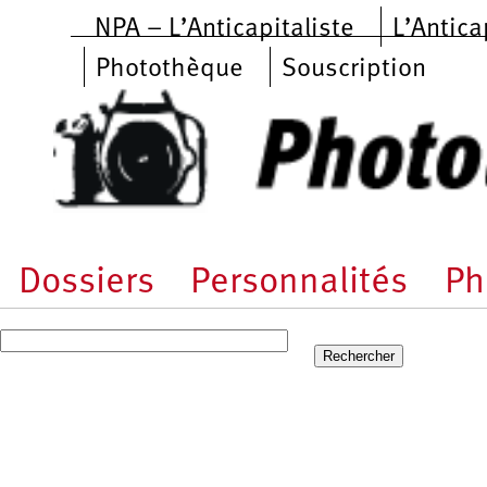
Aller au contenu principal
NPA – L’Anticapitaliste
L’Antica
Photothèque
Souscription
Dossiers
Personnalités
Ph