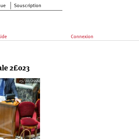
que
Souscription
ide
Connexion
ale 2£023
15/10/2024