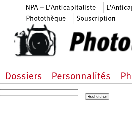
Aller au contenu principal
NPA – L’Anticapitaliste
L’Antica
Photothèque
Souscription
Dossiers
Personnalités
Ph