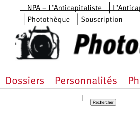
Aller au contenu principal
NPA – L’Anticapitaliste
L’Antica
Photothèque
Souscription
Dossiers
Personnalités
Ph