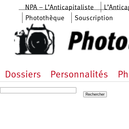
Aller au contenu principal
NPA – L’Anticapitaliste
L’Antica
Photothèque
Souscription
Dossiers
Personnalités
Ph