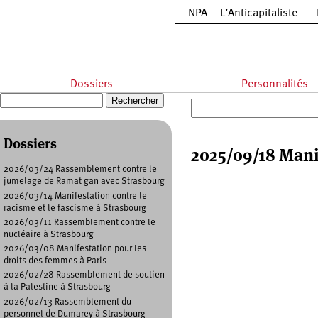
Aller au contenu principal
NPA – L’Anticapitaliste
Dossiers
Personnalités
Recherche
Formulaire de recherche
Dossiers
2025/09/18 Mani
2026/03/24 Rassemblement contre le
jumelage de Ramat gan avec Strasbourg
2026/03/14 Manifestation contre le
racisme et le fascisme à Strasbourg
2026/03/11 Rassemblement contre le
nucléaire à Strasbourg
2026/03/08 Manifestation pour les
droits des femmes à Paris
2026/02/28 Rassemblement de soutien
à la Palestine à Strasbourg
2026/02/13 Rassemblement du
personnel de Dumarey à Strasbourg