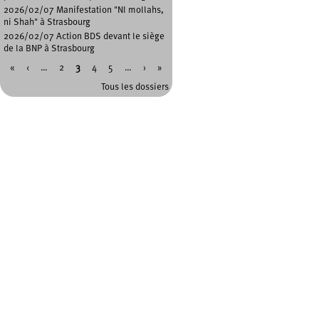
2026/02/07 Manifestation "NI mollahs,
ni Shah" à Strasbourg
2026/02/07 Action BDS devant le siège
de la BNP à Strasbourg
«
‹
…
2
3
4
5
…
›
»
Pages
Tous les dossiers