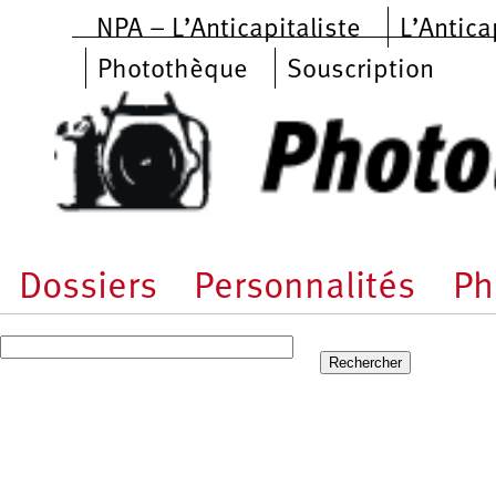
Aller au contenu principal
NPA – L’Anticapitaliste
L’Antica
Photothèque
Souscription
Dossiers
Personnalités
Ph