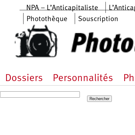
Aller au contenu principal
NPA – L’Anticapitaliste
L’Antica
Photothèque
Souscription
Dossiers
Personnalités
Ph