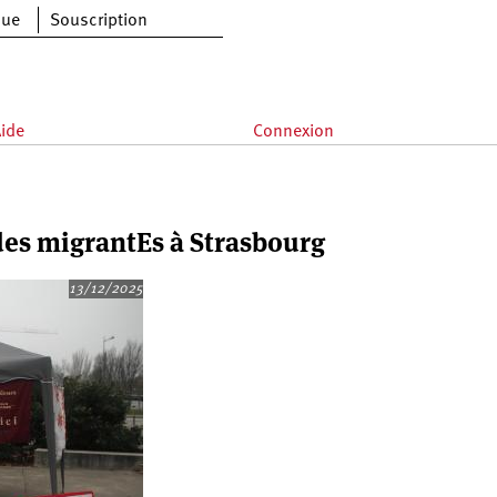
que
Souscription
ide
Connexion
 des migrantEs à Strasbourg
13/12/2025