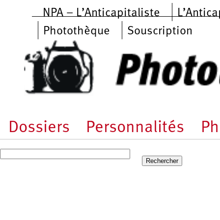
Aller au contenu principal
NPA – L’Anticapitaliste
L’Antica
Photothèque
Souscription
Dossiers
Personnalités
Ph