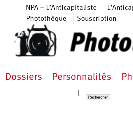
Aller au contenu principal
NPA – L’Anticapitaliste
L’Antica
Photothèque
Souscription
Dossiers
Personnalités
Ph