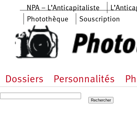
Aller au contenu principal
NPA – L’Anticapitaliste
L’Antica
Photothèque
Souscription
Dossiers
Personnalités
Ph