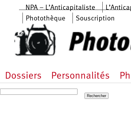
Aller au contenu principal
NPA – L’Anticapitaliste
L’Antica
Photothèque
Souscription
Dossiers
Personnalités
Ph