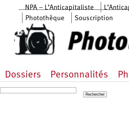
Aller au contenu principal
NPA – L’Anticapitaliste
L’Antica
Photothèque
Souscription
Dossiers
Personnalités
Ph