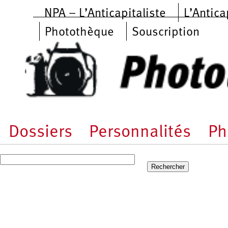
Aller au contenu principal
NPA – L’Anticapitaliste
L’Antica
Photothèque
Souscription
Dossiers
Personnalités
Ph