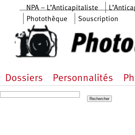
Aller au contenu principal
NPA – L’Anticapitaliste
L’Antica
Photothèque
Souscription
Dossiers
Personnalités
Ph