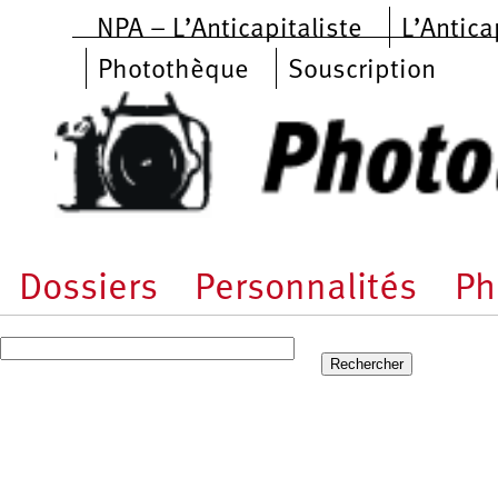
Aller au contenu principal
NPA – L’Anticapitaliste
L’Antica
Photothèque
Souscription
Dossiers
Personnalités
Ph