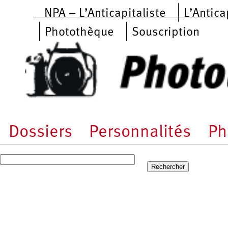
Aller au contenu principal
NPA – L’Anticapitaliste
L’Antica
Photothèque
Souscription
Dossiers
Personnalités
Ph