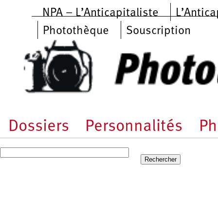
Aller au contenu principal
NPA – L’Anticapitaliste
L’Antica
Photothèque
Souscription
Dossiers
Personnalités
Ph