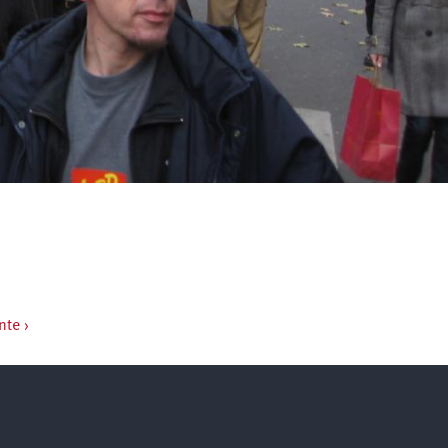
nte ›