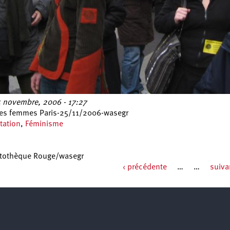
 novembre, 2006 - 17:27
ces femmes Paris-25/11/2006-wasegr
tation
,
Féminisme
tothèque Rouge/wasegr
‹ précédente
…
…
suiva