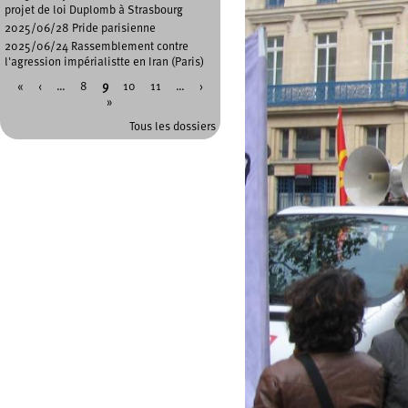
projet de loi Duplomb à Strasbourg
2025/06/28 Pride parisienne
2025/06/24 Rassemblement contre
l'agression impérialistte en Iran (Paris)
«
‹
…
8
9
10
11
…
›
Pages
»
Tous les dossiers