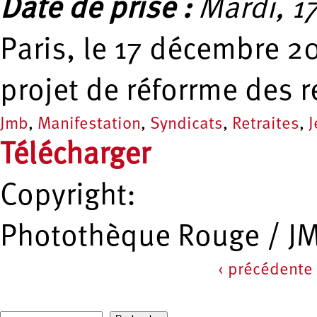
Date de prise :
Mardi, 1
Paris, le 17 décembre 2
projet de réforrme des r
Jmb
,
Manifestation
,
Syndicats
,
Retraites
,
J
Télécharger
Copyright:
Photothèque Rouge / J
‹ précédente
Pages
Recherche