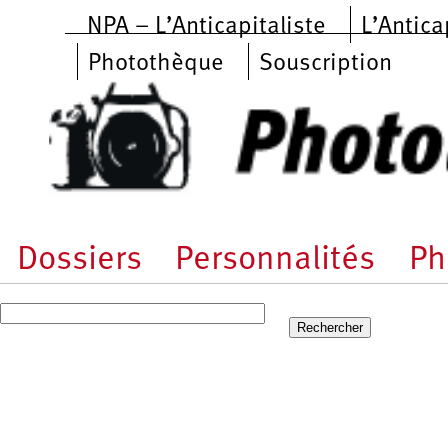
Aller au contenu principal
NPA – L’Anticapitaliste
L’Antica
Photothèque
Souscription
Dossiers
Personnalités
Ph