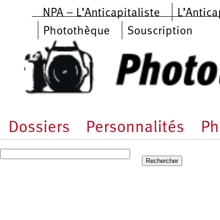
Aller au contenu principal
NPA – L’Anticapitaliste
L’Antica
Photothèque
Souscription
Dossiers
Personnalités
Ph