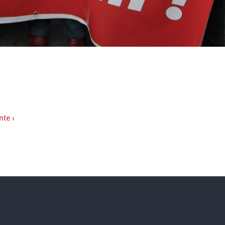
nte ›